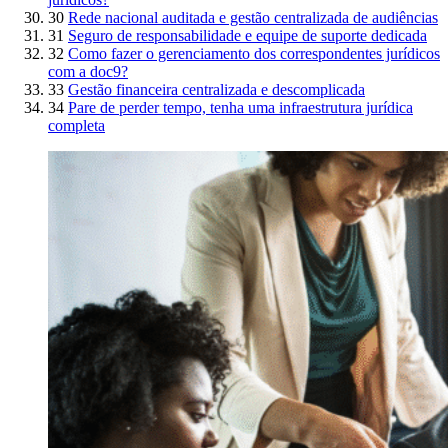
30
Rede nacional auditada e gestão centralizada de audiências
31
Seguro de responsabilidade e equipe de suporte dedicada
32
Como fazer o gerenciamento dos correspondentes jurídicos
com a doc9?
33
Gestão financeira centralizada e descomplicada
34
Pare de perder tempo, tenha uma infraestrutura jurídica
completa