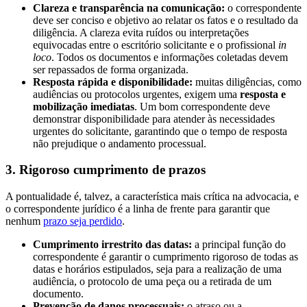
Clareza e transparência na comunicação:
o correspondente
deve ser conciso e objetivo ao relatar os fatos e o resultado da
diligência. A clareza evita ruídos ou interpretações
equivocadas entre o escritório solicitante e o profissional
in
loco
. Todos os documentos e informações coletadas devem
ser repassados de forma organizada.
Resposta rápida e disponibilidade:
muitas diligências, como
audiências ou protocolos urgentes, exigem uma
resposta e
mobilização imediatas
. Um bom correspondente deve
demonstrar disponibilidade para atender às necessidades
urgentes do solicitante, garantindo que o tempo de resposta
não prejudique o andamento processual.
3. Rigoroso cumprimento de prazos
A pontualidade é, talvez, a característica mais crítica na advocacia, e
o correspondente jurídico é a linha de frente para garantir que
nenhum
prazo seja perdido
.
Cumprimento irrestrito das datas:
a principal função do
correspondente é garantir o cumprimento rigoroso de todas as
datas e horários estipulados, seja para a realização de uma
audiência, o protocolo de uma peça ou a retirada de um
documento.
Prevenção de danos processuais:
o atraso ou a