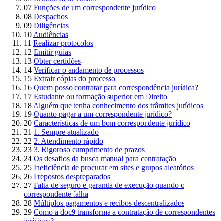
07
Funções de um correspondente jurídico
08
Despachos
09
Diligências
10
Audiências
11
Realizar protocolos
12
Emitir guias
13
Obter certidões
14
Verificar o andamento de processos
15
Extrair cópias do processo
16
Quem posso contratar para correspondência jurídica?
17
Estudante ou formação superior em Direito
18
Alguém que tenha conhecimento dos trâmites jurídicos
19
Quanto pagar a um correspondente jurídico?
20
Características de um bom correspondente jurídico
21
1. Sempre atualizado
22
2. Atendimento rápido
23
3. Rigoroso cumprimento de prazos
24
Os desafios da busca manual para contratação
25
Ineficiência de procurar em sites e grupos aleatórios
26
Prepostos despreparados
27
Falta de seguro e garantia de execução quando o
correspondente falha
28
Múltiplos pagamentos e recibos descentralizados
29
Como a doc9 transforma a contratação de correspondentes
jurídicos?