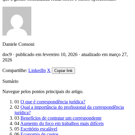
Daniele Consoni
doc9 · publicado em fevereiro 10, 2026 · atualizado em março 27,
2026
Compartilhe:
LinkedIn
X
Copiar link
Sumário
Navegue pelos pontos principais do artigo.
01
O que é correspondência jurídica?
02
Qual a importância do profissional da correspondência
jurídica?
03
Benefícios de contratar um correspondente
04
Aumento do foco em trabalhos mais difíceis
05
Escritório escalável
06
Economia de custos