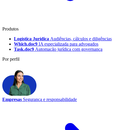
Produtos
Logística Jurídica
Audiências, cálculos e diligências
Which.doc9
IA especializada para advogados
Task.doc9
Automação jurídica com governança
Por perfil
Empresas
Segurança e responsabilidade