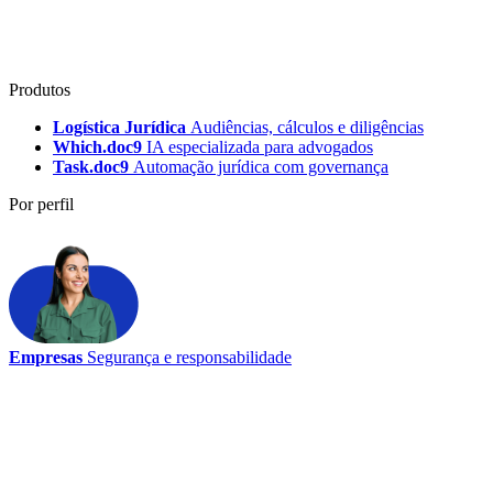
Produtos
Logística Jurídica
Audiências, cálculos e diligências
Which.doc9
IA especializada para advogados
Task.doc9
Automação jurídica com governança
Por perfil
Empresas
Segurança e responsabilidade