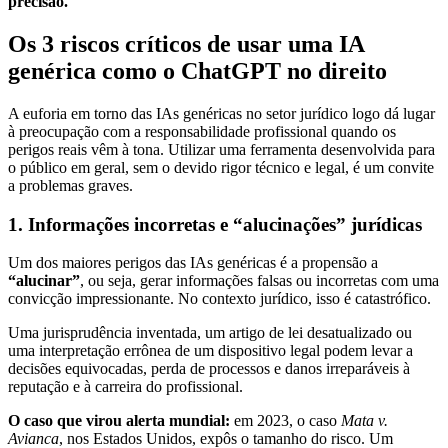
precisão.
Os 3 riscos críticos de usar uma IA
genérica como o ChatGPT no direito
A euforia em torno das IAs genéricas no setor jurídico logo dá lugar
à preocupação com a responsabilidade profissional quando os
perigos reais vêm à tona. Utilizar uma ferramenta desenvolvida para
o público em geral, sem o devido rigor técnico e legal, é um convite
a problemas graves.
1. Informações incorretas e “alucinações” jurídicas
Um dos maiores perigos das IAs genéricas é a propensão a
“alucinar”
, ou seja, gerar informações falsas ou incorretas com uma
convicção impressionante. No contexto jurídico, isso é catastrófico.
Uma jurisprudência inventada, um artigo de lei desatualizado ou
uma interpretação errônea de um dispositivo legal podem levar a
decisões equivocadas, perda de processos e danos irreparáveis à
reputação e à carreira do profissional.
O caso que virou alerta mundial:
em 2023, o caso
Mata v.
Avianca
, nos Estados Unidos, expôs o tamanho do risco. Um