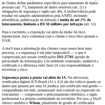
de Dados define parâmetros específicos para tratamento de dados
pessoais (art. 7º), tratamento de dados sensíveis (art. 11) e
obrigações de segurança e sigilo (art. 46). A inobservância pode
resultar em sanções administrativas pela ANPD, incluindo
advertência, publicização da infração e
multa de até 2% do
faturamento, limitada a R$ 50 milhões por infração
(art. 52).
Para o escritório, a exposição vai além da multa: há risco
reputacional, risco contratual com o cliente e risco ético perante a
OAB.
A doc9 trata a informação dos clientes como nosso bem mais
precioso, e a segurança é um pilar inegociável — o que é
comprovado por nossas certificações
ISO 27701
(gestão de
privacidade da informação). Um ambiente controlado, auditável e
certificado é a diferença entre fazer IA com responsabilidade e
terceirizar o risco.
Segurança ponta a ponta vai além da IA.
Na advocacia,
certificados digitais ICP-Brasil (A1 e A3) são tão críticos quanto os
dados que passam por uma IA jurídica: um certificado mal gerido —
compartilhado em rede, armazenado sem controle ou esquecido no
vencimento — compromete o peticionamento eletrônico, o sigilo
profissional e a própria continuidade do escritório. Por isso, a Doc9
oferece também o
Whom
, plataforma de gestão de certificados