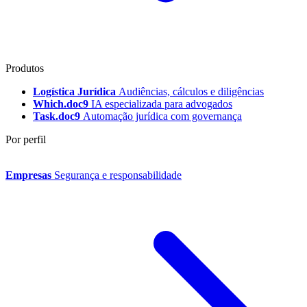
Produtos
Logística Jurídica
Audiências, cálculos e diligências
Which.doc9
IA especializada para advogados
Task.doc9
Automação jurídica com governança
Por perfil
Empresas
Segurança e responsabilidade