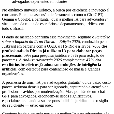
No dinâmico universo jurídico, a busca por eficiência e inovação é
constante. E, com a ascensão de ferramentas como o ChatGPT,
Gemini e Copilot, a pergunta “qual a melhor IA para advogados?”
virou parte da rotina de escritórios e departamentos jurídicos em
todo o Brasil.
O dado de mercado confirma esse movimento: segundo o
Relatório
sobre o Impacto da IA no Direito – Edição 2026
, conduzido pelo
Jusbrasil em parceria com a OAB, o ITS-Rio e a Trybe,
76% dos
profissionais do Direito já utilizam IA para elaborar peças
processuais
, 59% para pesquisa jurídica e 58% para redação de
pareceres. A
Análise Advocacia 2026
complementa:
47% dos
escritórios brasileiros já adotaram soluções de inteligência
artificial
, com destaque para contencioso de massa e grandes
organizações.
A promessa de uma “IA para advogados gratuita” ou de baixo custo
parece sedutora demais para ser ignorada, capturando a atenção de
profissionais ávidos por modernização. Mas, por trás de um chat
GPT para advogados, escondem-se riscos significativos,
especialmente quando a sua responsabilidade jurídica — e o sigilo
do seu cliente — estão em jogo.
Continue lendo e entenda por que a melhor IA para advogados não