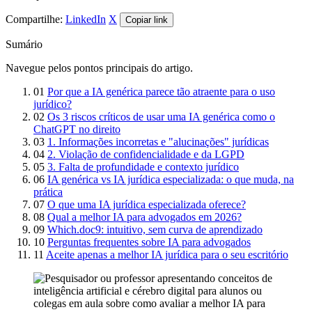
Compartilhe:
LinkedIn
X
Copiar link
Sumário
Navegue pelos pontos principais do artigo.
01
Por que a IA genérica parece tão atraente para o uso
jurídico?
02
Os 3 riscos críticos de usar uma IA genérica como o
ChatGPT no direito
03
1. Informações incorretas e "alucinações" jurídicas
04
2. Violação de confidencialidade e da LGPD
05
3. Falta de profundidade e contexto jurídico
06
IA genérica vs IA jurídica especializada: o que muda, na
prática
07
O que uma IA jurídica especializada oferece?
08
Qual a melhor IA para advogados em 2026?
09
Which.doc9: intuitivo, sem curva de aprendizado
10
Perguntas frequentes sobre IA para advogados
11
Aceite apenas a melhor IA jurídica para o seu escritório