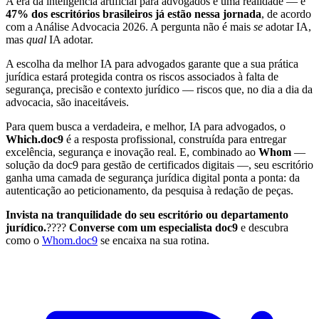
A era da inteligência artificial para advogados é uma realidade — e
47% dos escritórios brasileiros já estão nessa jornada
, de acordo
com a Análise Advocacia 2026. A pergunta não é mais
se
adotar IA,
mas
qual
IA adotar.
A escolha da melhor IA para advogados garante que a sua prática
jurídica estará protegida contra os riscos associados à falta de
segurança, precisão e contexto jurídico — riscos que, no dia a dia da
advocacia, são inaceitáveis.
Para quem busca a verdadeira, e melhor, IA para advogados, o
Which.doc9
é a resposta profissional, construída para entregar
excelência, segurança e inovação real. E, combinado ao
Whom
—
solução da doc9 para gestão de certificados digitais —, seu escritório
ganha uma camada de segurança jurídica digital ponta a ponta: da
autenticação ao peticionamento, da pesquisa à redação de peças.
Invista na tranquilidade do seu escritório ou departamento
jurídico.
????
Converse com um especialista doc9
e descubra
como o
Whom.doc9
se encaixa na sua rotina.