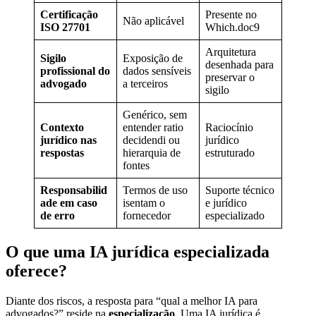
Certificação
Presente no
Não aplicável
ISO 27701
Which.doc9
Arquitetura
Sigilo
Exposição de
desenhada para
profissional do
dados sensíveis
preservar o
advogado
a terceiros
sigilo
Genérico, sem
Contexto
entender ratio
Raciocínio
jurídico nas
decidendi ou
jurídico
respostas
hierarquia de
estruturado
fontes
Responsabilid
Termos de uso
Suporte técnico
ade em caso
isentam o
e jurídico
de erro
fornecedor
especializado
O que uma IA jurídica especializada
oferece?
Diante dos riscos, a resposta para “qual a melhor IA para
advogados?” reside na
especialização
. Uma IA jurídica é