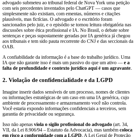
advogado submeteu ao tribunal federal de Nova York uma petição
com seis precedentes inventados pelo ChatGPT — casos que
simplesmente não existiam, com ementas, números e citações
plausíveis, mas fictícias. O advogado e o escritório foram
sancionados pelo juiz, e o episódio se tornou leitura obrigatória nas
discussões sobre ética profissional e IA. No Brasil, o debate sobre
sentenças e peças supostamente geradas por IA genérica já chegou
aos tribunais e tem sido pauta recorrente do CNJ e das seccionais da
OAB.
A confiabilidade da informação é a base do trabalho jurídico. Uma
IA que não garante isso é mais um passivo do que um ativo —
e a
falta de profundidade e contexto jurídico aqui é um agravante
.
2. Violação de confidencialidade e da LGPD
Imagine inserir dados sensíveis de um processo, nomes de clientes
ou informações estratégicas de um caso em uma IA genérica, cujo
ambiente de processamento e armazenamento você não controla.
Você estaria expondo informações confidenciais a terceiros, sem
garantia de privacidade ou segurança.
Isso não apenas
viola o sigilo profissional do advogado
(art. 34,
VII, da Lei 8.906/94 – Estatuto da Advocacia), mas também
coloca
em risco a conformidade com a LGPD
. A Lei Geral de Proteção