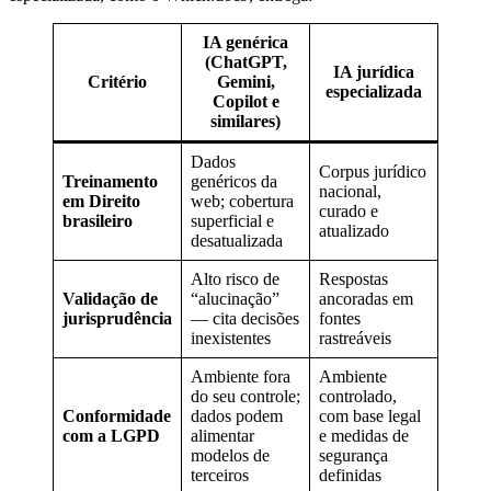
IA genérica
(ChatGPT,
IA jurídica
Critério
Gemini,
especializada
Copilot e
similares)
Dados
Corpus jurídico
Treinamento
genéricos da
nacional,
em Direito
web; cobertura
curado e
brasileiro
superficial e
atualizado
desatualizada
Alto risco de
Respostas
Validação de
“alucinação”
ancoradas em
jurisprudência
— cita decisões
fontes
inexistentes
rastreáveis
Ambiente fora
Ambiente
do seu controle;
controlado,
Conformidade
dados podem
com base legal
com a LGPD
alimentar
e medidas de
modelos de
segurança
terceiros
definidas