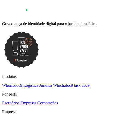
Governança de identidade digital para o jurídico brasileiro.
Produtos
Whom
.
doc9
Logística Jurídica
Which
.
doc9
task
.
doc9
Por perfil
Escritórios
Empresas
Corporações
Empresa