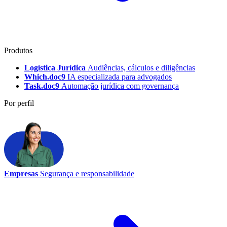
Produtos
Logística Jurídica
Audiências, cálculos e diligências
Which.doc9
IA especializada para advogados
Task.doc9
Automação jurídica com governança
Por perfil
Empresas
Segurança e responsabilidade