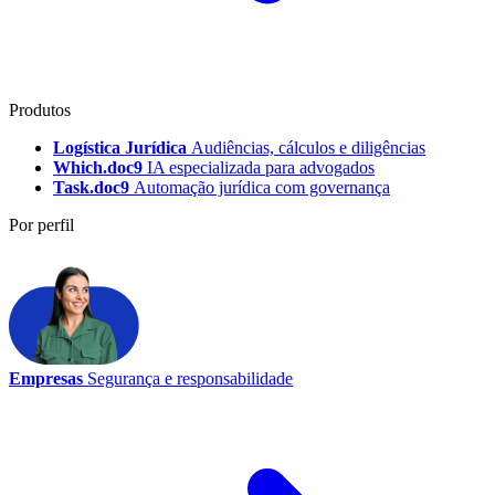
Produtos
Logística Jurídica
Audiências, cálculos e diligências
Which.doc9
IA especializada para advogados
Task.doc9
Automação jurídica com governança
Por perfil
Empresas
Segurança e responsabilidade