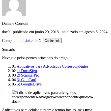
Daniele Consoni
doc9 · publicado em junho 29, 2018 · atualizado em agosto 6, 2024
Compartilhe:
LinkedIn
X
Copiar link
Sumário
Navegue pelos pontos principais do artigo.
01
Aplicativos para Advogados Correspondentes
02
1) DocuSign
03
2) ScannerPro
04
3) CamCard
05
5) GoogleDrive
Aplicativos para celular surgem o tempo inteiro, mas
uma