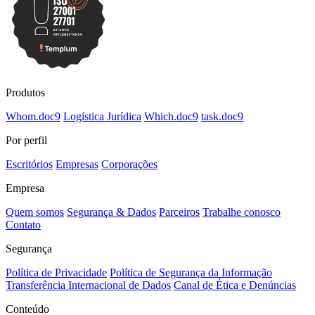
Produtos
Whom
.
doc9
Logística Jurídica
Which
.
doc9
task
.
doc9
Por perfil
Escritórios
Empresas
Corporações
Empresa
Quem somos
Segurança & Dados
Parceiros
Trabalhe conosco
Contato
Segurança
Política de Privacidade
Política de Segurança da Informação
Transferência Internacional de Dados
Canal de Ética e Denúncias
Conteúdo