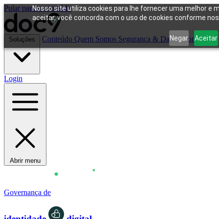
Pular para o conteúdo
Nosso site utiliza cookies para lhe fornecer uma melhor e m
aceitar, você concorda com o uso de cookies conforme noss
Negar
Aceitar
Conteúdo
Quem Somos
Segurança & Dados
Contato
Soluções
Login
Abrir menu
Governança de
identidade
digital.