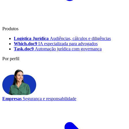
Produtos
Logística Jurídica
Audiências, cálculos e diligências
Which.doc9
IA especializada para advogados
Task.doc9
Automação jurídica com governança
Por perfil
Empresas
Segurança e responsabilidade