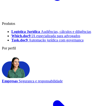
Produtos
Logística Jurídica
Audiências, cálculos e diligências
Which.doc9
IA especializada para advogados
Task.doc9
Automação jurídica com governança
Por perfil
Empresas
Segurança e responsabilidade