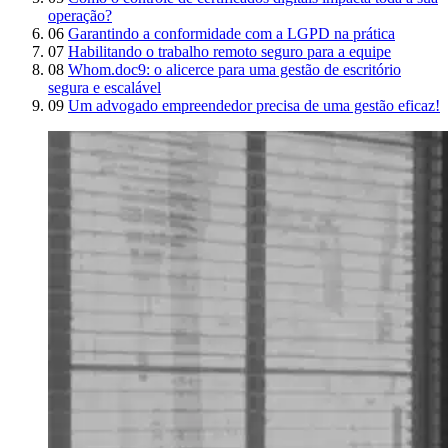
operação?
06
Garantindo a conformidade com a LGPD na prática
07
Habilitando o trabalho remoto seguro para a equipe
08
Whom.doc9: o alicerce para uma gestão de escritório
segura e escalável
09
Um advogado empreendedor precisa de uma gestão eficaz!