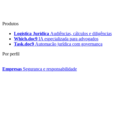
Produtos
Logística Jurídica
Audiências, cálculos e diligências
Which.doc9
IA especializada para advogados
Task.doc9
Automação jurídica com governança
Por perfil
Empresas
Segurança e responsabilidade