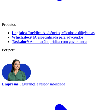
Produtos
Logística Jurídica
Audiências, cálculos e diligências
Which.doc9
IA especializada para advogados
Task.doc9
Automação jurídica com governança
Por perfil
Empresas
Segurança e responsabilidade