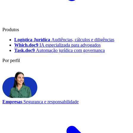
Produtos
Logística Jurídica
Audiências, cálculos e diligências
Which.doc9
IA especializada para advogados
Task.doc9
Automação jurídica com governança
Por perfil
Empresas
Segurança e responsabilidade