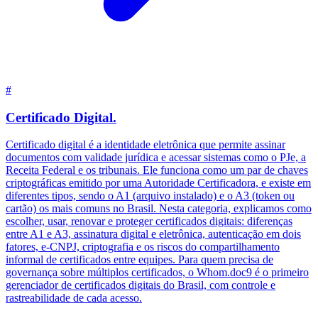
#
Certificado Digital
.
Certificado digital é a identidade eletrônica que permite assinar
documentos com validade jurídica e acessar sistemas como o PJe, a
Receita Federal e os tribunais. Ele funciona como um par de chaves
criptográficas emitido por uma Autoridade Certificadora, e existe em
diferentes tipos, sendo o A1 (arquivo instalado) e o A3 (token ou
cartão) os mais comuns no Brasil. Nesta categoria, explicamos como
escolher, usar, renovar e proteger certificados digitais: diferenças
entre A1 e A3, assinatura digital e eletrônica, autenticação em dois
fatores, e-CNPJ, criptografia e os riscos do compartilhamento
informal de certificados entre equipes. Para quem precisa de
governança sobre múltiplos certificados, o Whom.doc9 é o primeiro
gerenciador de certificados digitais do Brasil, com controle e
rastreabilidade de cada acesso.